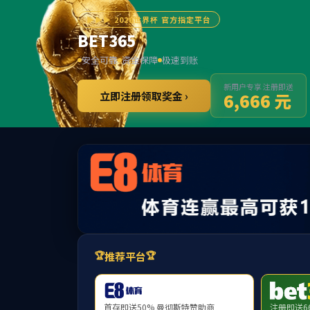
365英国
首页
实验室概
您所在位置：
新闻动态
喜讯！本