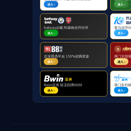
近日，
2017
年度中国抗癌协会科技奖
荣获三等奖，黎乐群教授负责的《原发性
据了解，中国抗癌协会科技奖是经国
动。