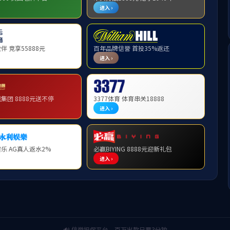
授奖项目公布，由本实验室李力教授负责的《卵巢癌新
肝癌手术适应症的拓展与临床应用》荣获三等奖。
家科技部批准的全国肿瘤医学领域唯一的科技奖励，每