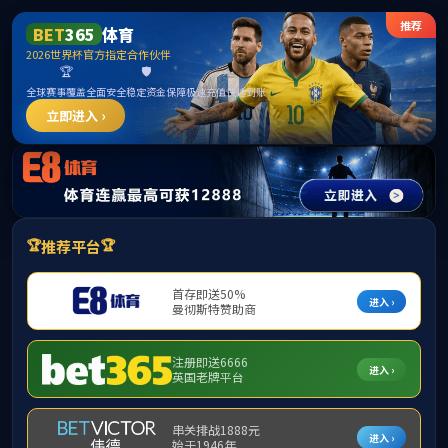
365英国上市公司(中国·VIP集团)官方网
站|Global Platform
首页
实验室概况
您所在位置：
实验室概况
>>
学术委员会
栏目导航