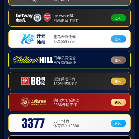
网站
2025年11月14日上午，英国上市公司365,英国正版
用线上线下结合的方式举行，由实验室主任谢莹教授主持
谢莹教授
首先
致欢迎辞，并
作《英国上市公司365,英
等方面总结年度工作。余红平教授、齐鲁楠教授、张哲教
在学术研讨环节，
开放课题负责人代表、中山大学肿
位、学科方向优化、科研团队建设等核心议题展开深入交
成鲜明特色和行业影响力。学术委员会主任叶为民教授在
以学术委员会为依托，持续强化创新引领，聚焦关键问题
此次会议的召开，进一步明确了实验室的发展方向与
新，稳步推进各项工作，力争在新的一年里取得更大突破